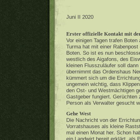
Juni II 2020
Erster offizielle Kontakt mit d
Vor einigen Tagen trafen Bote
Turma hat mit einer Rabenpost 
Boten. So ist es nun beschlosse
westlich des Aigafons, des Eis
kleinen Flusszuläufer soll dann
übernimmt das Ordenshaus Neue
kümmert sich um die Errichtung
ungemein wichtig, dass Klippen
den Ost- und Westmächtigen ge
Gastgeber fungiert. Gerüchten z
Person als Verwalter gesucht w
Gehe West
Die Nachricht von der Errichtu
Vorratshauses als kleine Rasts
mal einen Monat her. Schon hab
ein Landwirt bereit erklärt, als