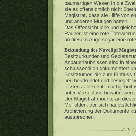
baumartigen Wesen in die Zweig
sie es offensichtlich nicht über
Magistrat, dass sie Hilfe von 
und anderen Mutigen hatten.
Das Offensichtliche und gleich
Räuber ist eine rote Tätowieru
an diesem Auge sogar eine rote 
Bekundung des Nuvellpi Magist
Besitzurkunden und Gebietszuor
Anbauerlaubnissen sind in ein
schlussendlich dokumentiert un
Besitztümer, die zum Einfluss-
neu beurkundet und besiegelt 
letzten Jahrzehnte nachgeholt 
unter Verschluss bewahrt werd
Der Magistrat möchte an diese
McFelden, der sich hauptsächl
Archivierung der Dokumente k
aussprechen.