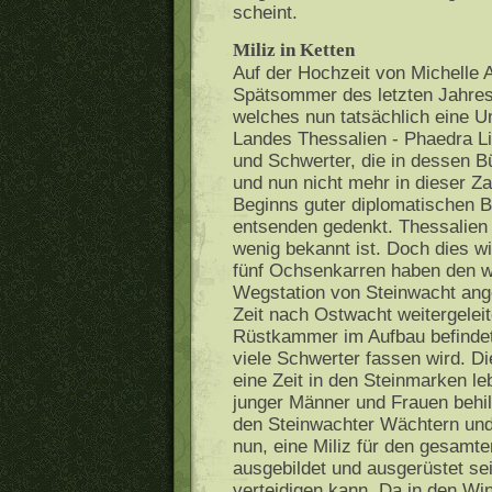
scheint.
Miliz in Ketten
Auf der Hochzeit von Michelle
Spätsommer des letzten Jahres
welches nun tatsächlich eine 
Landes Thessalien - Phaedra Li
und Schwerter, die in dessen Bü
und nun nicht mehr in dieser Za
Beginns guter diplomatischen
entsenden gedenkt. Thessalien 
wenig bekannt ist. Doch dies wi
fünf Ochsenkarren haben den we
Wegstation von Steinwacht ang
Zeit nach Ostwacht weitergeleit
Rüstkammer im Aufbau befindet
viele Schwerter fassen wird. Di
eine Zeit in den Steinmarken le
junger Männer und Frauen behilf
den Steinwachter Wächtern und d
nun, eine Miliz für den gesamt
ausgebildet und ausgerüstet sei
verteidigen kann. Da in den Win