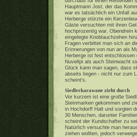
durchaus für einen Reisenden s
Hauptmann Jost, der das Komma
war es tatsächlich ein Unfall 
Herberge stürzte ein Kerzenleuc
Gäste versuchten mit ihren Ge
hochprozentig war. Obendrein k
eingelegte Knoblauchzehen hinz
Fragen verbittet man sich an di
Erinnerungen von nun an als Ma
Herberge ist fest entschlosse
Nuvellpi als auch Steinwacht si
Glück kann man sagen, dass s
abseits liegen - nicht nur zu
scheint's.
Siedlerkarawane zieht durch
Vor kurzem ist eine große Sied
Steinmarken gekommen und zie
in Hochdorff Halt und sorgten 
30 Menschen, darunter Familie
scheint der Kundschafter zu se
Natürlich versuchte man herau
ziehen wollten, jedoch verweige