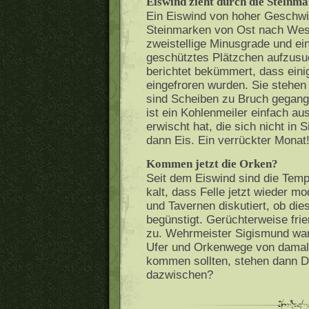
Eiswind zieht durch die Steinm
Ein Eiswind von hoher Geschwin
Steinmarken von Ost nach West
zweistellige Minusgrade und ein
geschütztes Plätzchen aufzusu
berichtet bekümmert, dass eini
eingefroren wurden. Sie stehen
sind Scheiben zu Bruch gegangen
ist ein Kohlenmeiler einfach a
erwischt hat, die sich nicht in
dann Eis. Ein verrückter Monat
Kommen jetzt die Orken?
Seit dem Eiswind sind die Temp
kalt, dass Felle jetzt wieder mo
und Tavernen diskutiert, ob d
begünstigt. Gerüchterweise frie
zu. Wehrmeister Sigismund war
Ufer und Orkenwege von damals
kommen sollten, stehen dann D
dazwischen?