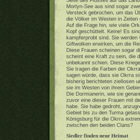
Seite des Flusses auf das Land
Morlyn-See aus sind sogar zwe
Versteck gebrochen, um das Üb
die Völker im Westen in Zeite
Auf die Frage hin, wie viele Or
Kopf geschüttelt. Keine! Es sin
kampferprobt sind. Sie werden 
Giftwolken erwirken, um die Re
Diese Frauen scheinen sogar di
scheint eine Kraft zu sein, die 
unbekannt schien. Diese Krieg
Sie tragen die Farben der Okrr
sagen würde, dass sie Okrra si
bisherig berichteten ziellosen
sie im Westen von ihrem Gebiet
Die Dormianerin, wie sie genan
zuvor eine dieser Frauen mit 
habe. Sie habe gedroht, anzugre
Gebiet bis zu den Turma gelass
Königsburg für die Okrra extrem
zwischen den beiden Clans?
Siedler finden neue Heimat