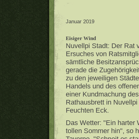
Januar 2019
Eisiger Wind
Nuvellpi Stadt: Der Rat 
Ersuches von Ratsmitgl
sämtliche Besitzansprüch
gerade die Zugehörigkei
zu den jeweiligen Städt
Handels und des offenen
einer Kundmachung des 
Rathausbrett in Nuvell
Feuchten Eck.
Das Wetter: "Ein harter 
tollen Sommer hin", so 
Taverne. "Schneit es star