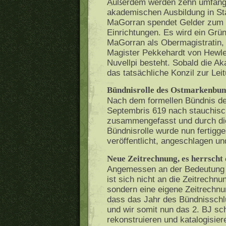
Außerdem werden zehn umfangr
akademischen Ausbildung in Stau
MaGorran spendet Gelder zum 
Einrichtungen. Es wird ein Grü
MaGorran als Obermagistratin,
Magister Pekkehardt von Hewler
Nuvellpi besteht. Sobald die A
das tatsächliche Konzil zur Le
Bündnisrolle des Ostmarkenbund
Nach dem formellen Bündnis 
Septembris 619 nach stauchisc
zusammengefasst und durch die
Bündnisrolle wurde nun fertigge
veröffentlicht, angeschlagen u
Neue Zeitrechnung, es herrscht 
Angemessen an der Bedeutung w
ist sich nicht an die Zeitrechn
sondern eine eigene Zeitrechn
dass das Jahr des Bündnisschlu
und wir somit nun das 2. BJ sc
rekonstruieren und katalogisier