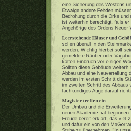
eine Sicherung des Westens un
Etwaige andere Fehden müssen 
Bedrohung durch die Orks und 
ist weiterhin berechtigt, falls e
Angehörige des Ordens Neuer W
Leerstehende Häuser und Gehöf
sollen überall in den Steinmark
werden. Wichtig hierbei soll sei
gemeldete Räuber oder Vagabu
kalten Einbruch vor einigen Woc
Sollten diese Gebäude weiterhin
Abbau und eine Neuverteilung d
werden im ersten Schritt die St
im zweiten Schritt des Abbaus 
fachkundiges Auge darauf richt
Magister treffen ein
Der Umbau und die Erweiterung
neuen Akademie hat begonnen. 
Freude bereit erklärt, das viel
und dafür ein von den MaGorran
Stube zu übernehmen. "In unsere