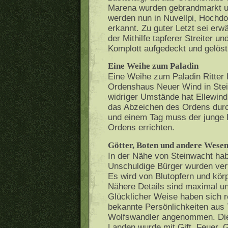
Marena wurden gebrandmarkt u
werden nun in Nuvellpi, Hochdo
erkannt. Zu guter Letzt sei erw
der Mithilfe tapferer Streiter 
Komplott aufgedeckt und gelöst
Eine Weihe zum Paladin
Eine Weihe zum Paladin Ritter
Ordenshaus Neuer Wind in Stei
widriger Umstände hat Ellewin
das Abzeichen des Ordens durc
und einem Tag muss der junge R
Ordens errichten.
Götter, Boten und andere Wesen
In der Nähe von Steinwacht ha
Unschuldige Bürger wurden verf
Es wird von Blutopfern und kör
Nähere Details sind maximal u
Glücklicher Weise haben sich 
bekannte Persönlichkeiten aus
Wolfswandler angenommen. Dies
Landen wurde mit Gift, Feuer, 