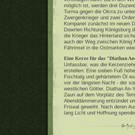
möglich ist, werden drei Duzen
Turma gegen die Okrra zu unter
Zwergenkrieger und zwei Orden
Kompanei zunächst im neuen Do
Dowrlen Richtung Königsburg der
die Krieger das Hinterland sic
auch der Weg zwischen König 
Fährinsel in die Ostmarken wied
Eine Kerze für das "Diathan A
Unfassbar, was die Kerzenziehe
erstellen: Eine sieben Fuß hoh
Fischtalg und gehärtetem Öl wur
vor der längsten Nacht - der s
westlichen Götter, Diathan An-
Zaun auf dem Vorplatz des Temp
Abenddämmerung entzündet und 
Friseal geweiht. Nach deren Au
lang Licht und Hoffnung spend