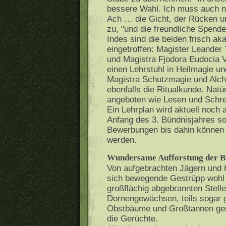
bessere Wahl. Ich muss auch ni
Ach … die Gicht, der Rücken 
zu, "und die freundliche Spende.
Indes sind die beiden frisch a
eingetroffen: Magister Leander 
und Magistra Fjodora Eudocia V
einen Lehrstuhl in Heilmagie u
Magistra Schutzmagie und Alch
ebenfalls die Ritualkunde. Nat
angeboten wie Lesen und Schrei
Ein Lehrplan wird aktuell noch 
Anfang des 3. Bündnisjahres sol
Bewerbungen bis dahin können
werden.
Wundersame Aufforstung der B
Von aufgebrachten Jägern und H
sich bewegende Gestrüpp wohl 
großflächig abgebrannten Stell
Dornengewächsen, teils sogar g
Obstbäume und Großtannen gesi
die Gerüchte.