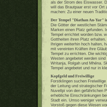
als der Strom des Eiswasser. Do
will das Brautpaar erst vor Or
machen: Zu einer neuen Traditio
Der Tempel "Diathan An-Yar" in
Die Götter der westlichen Stäm
Marken einen Platz gefunden. In
Tempel errichtet worden bzw. wi
Gottheiten ihren Platz erhalten.
Ihrigen weiterhin hoch halten,
mit vereinten Kräften ihre Gläu
Tempel zu errichten. Die wichti
Westen angebetet werden sind 
Writanja, Rolgah und Mhéna. Sk
Tempel angebetet und nur in kl
Kopfgeld und Freiwillige
Forstklingen suchen Freiwillige
der Leitung und strategischer 
Nuvellpi von den gefährlichen 
erhebliche Einschränkungen bei
Stadt ein. Umso weniger verwun
Vorstoß gegen diese Wesen vor