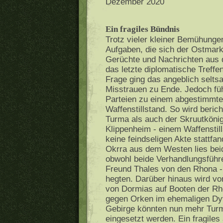
Dezember 2020
Ein fragiles Bündnis
Trotz vieler kleiner Bemühunge
Aufgaben, die sich der Ostmar
Gerüchte und Nachrichten aus 
das letzte diplomatische Treffe
Frage ging das angeblich selts
Misstrauen zu Ende. Jedoch füh
Parteien zu einem abgestimmte
Waffenstillstand. So wird beri
Turma als auch der Skruutköni
Klippenheim - einem Waffenstil
keine feindseligen Akte stattf
Okrra aus dem Westen lies beid
obwohl beide Verhandlungsführ
Freund Thales von den Rhona -
hegten. Darüber hinaus wird vo
von Dormias auf Booten der R
gegen Orken im ehemaligen Dyv
Gebirge könnten nun mehr Tur
eingesetzt werden. Ein fragile