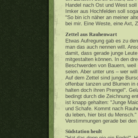
Handel nach Ost und West soll 
Imker aus Hochfelden soll sogar
"So bin ich näher an meiner alt
bei mir. Eine Weste, eine Axt, 
Zettel aus Rauhenwart
Etwas Aufregung gab es zu den 
man das auch nennen will. Ans
damit, dass gerade junge Leute
mitgestalten können. In den dr
Beschwerden von Bauern, weil e
seien. Aber unter uns – wer wi
Auf dem Zettel sind junge Burs
offenbar tanzen und Blumen in
halten doch ihren Prengel". Ge
bedingt durch die Zeichnung ent
ist knapp gehalten: "Junge Mai
und Schafe. Kommt nach Rauhen
du leben, hier bist du Mensch.
Verstimmungen gerade bei den
Südstation heult
"Hat das denn nie ein Ende!". H